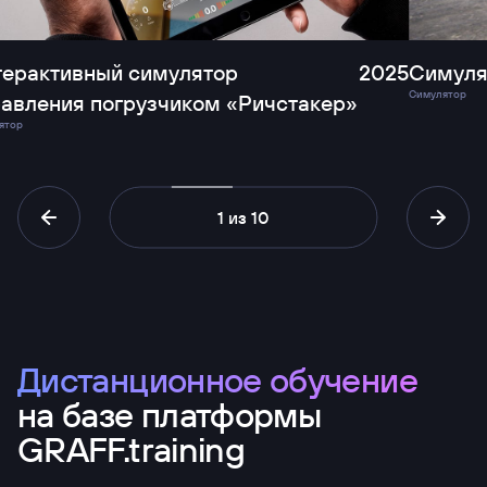
терактивный симулятор
2025
Симуля
Симулятор
авления погрузчиком «Ричстакер»
ятор
1
из
10
Дистанционное обучение
на базе платформы
GRAFF.training