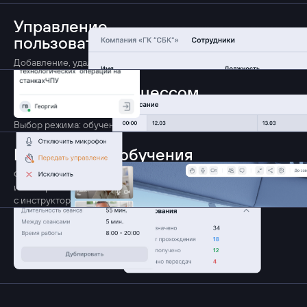
Управление
пользователями
Добавление, удаление и назначение ролей
Управление процессом
Назначение сценария обучения
Выбор режима: обучение, тренировка, тестирование
Видеозапись обучения
Фиксация и хранение сессий обучения, тренировки
и тестирования. Ретроспектива по пройденной сессии вместе
с инструктором
Статистика обучения
Фиксация правильных и неправильных действий.
Отчет об ошибках