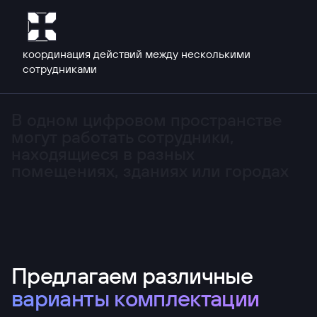
координация действий между несколькими
сотрудниками
В одном
цифровом
пространстве
могут работать
сотрудники,
находящиеся
в разных
помещениях,
зданиях
или городах
Предлагаем различные
варианты комплектации